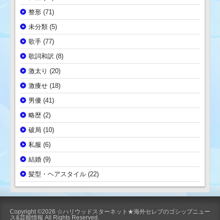
整形
(71)
未分類
(5)
歌手
(77)
歌詞和訳
(8)
激太り
(20)
激痩せ
(18)
男優
(41)
略歴
(2)
破局
(10)
私服
(6)
結婚
(9)
髪型・ヘアスタイル
(22)
Copyright ©2026
☆ハリウッドスターネット★海外セレブのゴシップニュー
ス&芸能情報
All Rights Reserved.