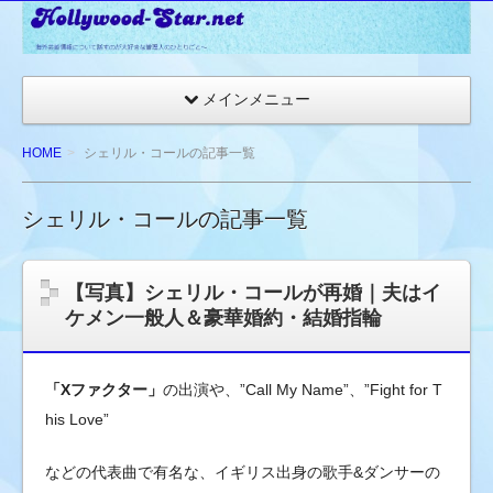
☆
ハ
リ
メインメニュー
ウ
ッ
HOME
シェリル・コールの記事一覧
ド
ス
シェリル・コールの記事一覧
タ
ー
ネ
【写真】シェリル・コールが再婚｜夫はイ
ッ
ケメン一般人＆豪華婚約・結婚指輪
ト
★
「Xファクター」
の出演や、”Call My Name”、”Fight
for T
海
外
his Love”
セ
などの代表曲で有名な、
イギリス出身の歌手&ダンサーの
レ