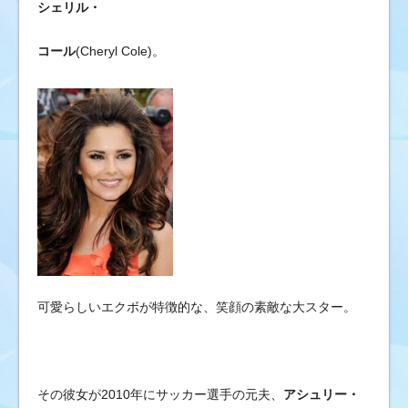
ブ
シェリル・
の
コール
(Cheryl Cole)。
ゴ
シ
ッ
プ
ニ
ュ
ー
ス
&
芸
能
情
可愛らしいエクボが特徴的な、笑顔の素敵な大スター。
報
その彼女が2010年にサッカー選手の元夫、
アシュリー・