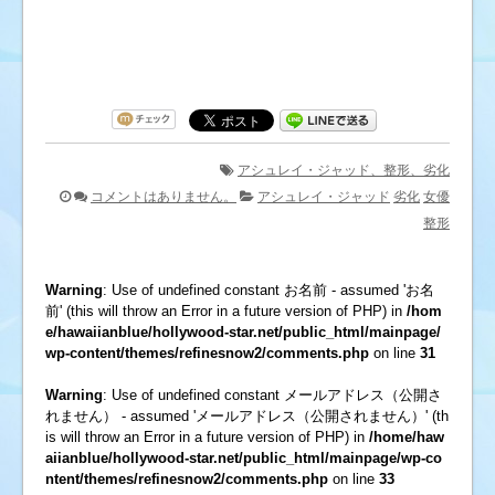
アシュレイ・ジャッド、整形、劣化
コメントはありません。
アシュレイ・ジャッド
劣化
女優
整形
Warning
: Use of undefined constant お名前 - assumed 'お名
前' (this will throw an Error in a future version of PHP) in
/hom
e/hawaiianblue/hollywood-star.net/public_html/mainpage/
wp-content/themes/refinesnow2/comments.php
on line
31
Warning
: Use of undefined constant メールアドレス（公開さ
れません） - assumed 'メールアドレス（公開されません）' (th
is will throw an Error in a future version of PHP) in
/home/haw
aiianblue/hollywood-star.net/public_html/mainpage/wp-co
ntent/themes/refinesnow2/comments.php
on line
33