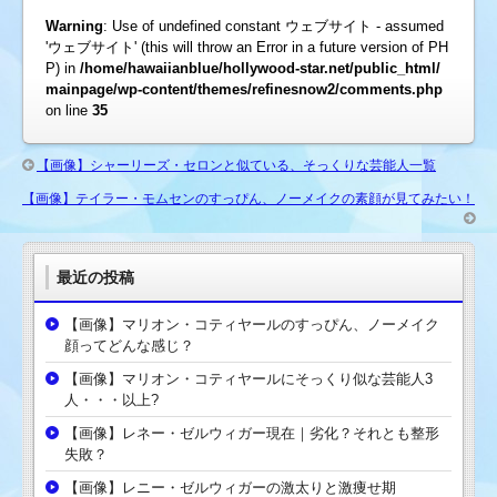
Warning
: Use of undefined constant ウェブサイト - assumed
'ウェブサイト' (this will throw an Error in a future version of PH
P) in
/home/hawaiianblue/hollywood-star.net/public_html/
mainpage/wp-content/themes/refinesnow2/comments.php
on line
35
【画像】シャーリーズ・セロンと似ている、そっくりな芸能人一覧
【画像】テイラー・モムセンのすっぴん、ノーメイクの素顔が見てみたい！
最近の投稿
【画像】マリオン・コティヤールのすっぴん、ノーメイク
顔ってどんな感じ？
【画像】マリオン・コティヤールにそっくり似な芸能人3
人・・・以上?
【画像】レネー・ゼルウィガー現在｜劣化？それとも整形
失敗？
【画像】レニー・ゼルウィガーの激太りと激痩せ期