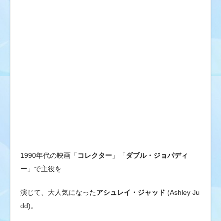
ブ
の
ゴ
シ
ッ
プ
ニ
ュ
ー
ス
&
芸
能
1990年代の映画「
コレクター
」「
ダブル・ジョパディ
情
ー
」で主役を
報
演じて、大人気になった
アシュレイ・ジャッド
(Ashley Ju
dd)。