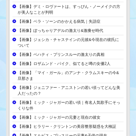
【画像】デミ・ロヴァートは、すっぴん・ノーメイクの方
が美人なことが判明
【画像】ベラ・ソーンのかかえる病気｜失語症
【画像】ぽっちゃりアデルの激太り&激痩せ時代
【画像】ジェシカ・チャステインの元彼&今現在の彼氏に
ついて
【画像】ベハティ・プリンスルーの激太りの真相
【画像】ロザムンド・パイク、似てると噂の女優2人
【画像】「マイ・ガール」のアンナ・クラムスキーの今&
旦那さま
【画像】ジェニファー・アニストンの若い頃ってどんな美
人だったの？
【画像】ミック・ジャガーの若い頃｜有名人気歌手にそっ
くりな件
【画像】ミック・ジャガーの元妻と現在の彼女
【画像】ヒラリー・クリントンの美容整形疑惑を大検証
【画像】エルビス・プレスリーの元妻&子供の現在