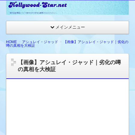
☆
ハ
リ
メインメニュー
ウ
ッ
HOME
アシュレイ・ジャッド
【画像】アシュレイ・ジャッド｜劣化の
噂の真相を大検証
ド
ス
【画像】アシュレイ・ジャッド｜劣化の噂
タ
の真相を大検証
ー
ネ
ッ
ト
★
海
外
セ
レ