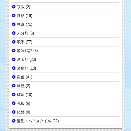
宗教
(2)
性格
(19)
整形
(71)
未分類
(5)
歌手
(77)
歌詞和訳
(8)
激太り
(20)
激痩せ
(18)
男優
(41)
略歴
(2)
破局
(10)
私服
(6)
結婚
(9)
髪型・ヘアスタイル
(22)