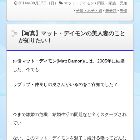
2014年08月17日（日）
マット・デイモン
•
両親・家族・兄弟
•
子供・息子・娘
•
未分類
•
男優
【写真】マット・デイモンの美人妻のこと
が知りたい！
俳優
マット・ディモン
(Matt Damon)には、2005
年に結婚
した、
今でも
ラブラブ・仲良しの奥さんがいるのをご存知でした？
今まで離婚の危機、結婚生活の問題など全くスクープされ
てい
ない、このマット・デイモンを魅了し続ける妻ってどんな