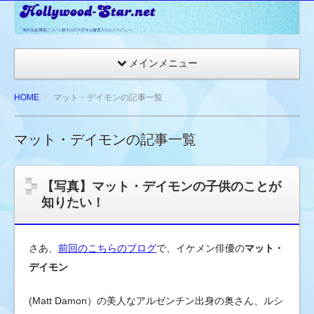
☆
ハ
リ
メインメニュー
ウ
ッ
HOME
マット・デイモンの記事一覧
ド
ス
マット・デイモンの記事一覧
タ
ー
ネ
【写真】マット・デイモンの子供のことが
ッ
知りたい！
ト
★
さあ、
前回のこちらのブログ
で、イケメン俳優の
マット・
海
外
デイモン
セ
(Matt
Damon）の美人なアルゼンチン出身の奥さん、ルシ
レ