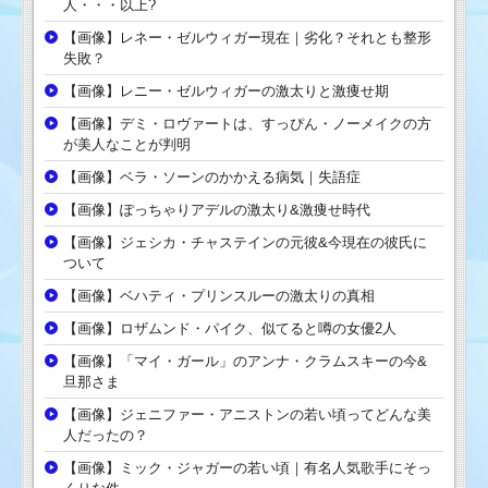
人・・・以上?
【画像】レネー・ゼルウィガー現在｜劣化？それとも整形
失敗？
【画像】レニー・ゼルウィガーの激太りと激痩せ期
【画像】デミ・ロヴァートは、すっぴん・ノーメイクの方
が美人なことが判明
【画像】ベラ・ソーンのかかえる病気｜失語症
【画像】ぽっちゃりアデルの激太り&激痩せ時代
【画像】ジェシカ・チャステインの元彼&今現在の彼氏に
ついて
【画像】ベハティ・プリンスルーの激太りの真相
【画像】ロザムンド・パイク、似てると噂の女優2人
【画像】「マイ・ガール」のアンナ・クラムスキーの今&
旦那さま
【画像】ジェニファー・アニストンの若い頃ってどんな美
人だったの？
【画像】ミック・ジャガーの若い頃｜有名人気歌手にそっ