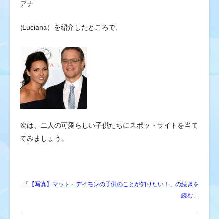
ブ
アナ
の
(Luciana）を紹介したところで、
ゴ
シ
ッ
プ
ニ
ュ
ー
ス
次は、二人の可愛らしい子供たちにスポットライトを当て
&
芸
てみましょう。
能
情
報
「【写真】マット・デイモンの子供のことが知りたい！」の続きを
読む…