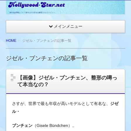
☆
ハ
リ
メインメニュー
ウ
ッ
HOME
ジゼル・ブンチェンの記事一覧
ド
ス
ジゼル・ブンチェンの記事一覧
タ
ー
ネ
【画像】ジゼル・ブンチェン、整形の噂っ
ッ
て本当なの？
ト
★
さすが、世界で最も年収が高いモデルとして有名な、
ジゼ
海
外
ル・
セ
ブンチェン
（Gisele Bündchen）。
レ