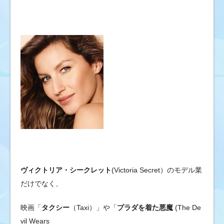
ブ
の
ゴ
シ
ッ
プ
ニ
ュ
ー
ス
&
芸
能
情
ヴィクトリア・シークレット
(Victoria Secret）のモデル業
報
だけでなく、
映画「
タクシー
（Taxi）」や「
プラダを着た悪魔
(The De
vil Wears