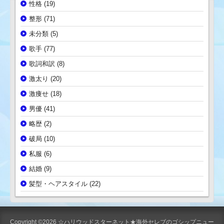
性格
(19)
整形
(71)
未分類
(5)
歌手
(77)
歌詞和訳
(8)
激太り
(20)
激痩せ
(18)
男優
(41)
略歴
(2)
破局
(10)
私服
(6)
結婚
(9)
髪型・ヘアスタイル
(22)
Copyright ©2026
☆ハリウッドスターネット★海外セレブのゴシップニュー