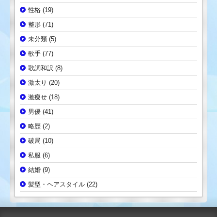
性格
(19)
整形
(71)
未分類
(5)
歌手
(77)
歌詞和訳
(8)
激太り
(20)
激痩せ
(18)
男優
(41)
略歴
(2)
破局
(10)
私服
(6)
結婚
(9)
髪型・ヘアスタイル
(22)