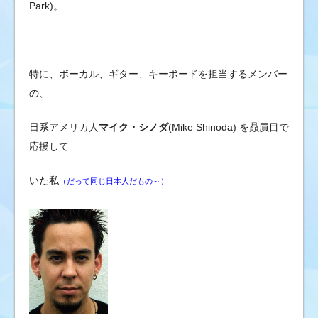
ブ
Park)。
の
ゴ
シ
特に、ボーカル、ギター、キーボードを担当するメンバー
ッ
の、
プ
ニ
日系アメリカ人
マイク・シノダ
(Mike Shinoda) を贔屓目で
ュ
応援して
ー
ス
いた私
&
（だって同じ日本人だもの～）
芸
能
情
報