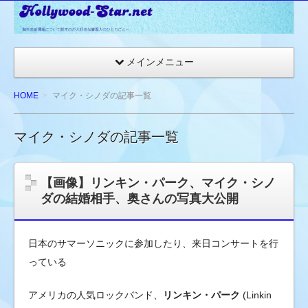
☆
ハ
リ
メインメニュー
ウ
ッ
HOME
マイク・シノダの記事一覧
ド
ス
マイク・シノダの記事一覧
タ
ー
ネ
【画像】リンキン・パーク、マイク・シノ
ッ
ダの結婚相手、奥さんの写真大公開
ト
★
日本のサマーソニックに参加したり、来日コンサートを行
海
外
っている
セ
アメリカの人気ロックバンド、
リンキン・パーク
(Linkin
レ