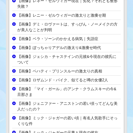
【画像】レネー・ゼルウィガー現在｜劣化？それとも整形
失敗？
【画像】レニー・ゼルウィガーの激太りと激痩せ期
【画像】デミ・ロヴァートは、すっぴん・ノーメイクの方
が美人なことが判明
【画像】ベラ・ソーンのかかえる病気｜失語症
【画像】ぽっちゃりアデルの激太り&激痩せ時代
【画像】ジェシカ・チャステインの元彼&今現在の彼氏に
ついて
【画像】ベハティ・プリンスルーの激太りの真相
【画像】ロザムンド・パイク、似てると噂の女優2人
【画像】「マイ・ガール」のアンナ・クラムスキーの今&
旦那さま
【画像】ジェニファー・アニストンの若い頃ってどんな美
人だったの？
【画像】ミック・ジャガーの若い頃｜有名人気歌手にそっ
くりな件
【画像】ミック・ジャガーの元妻と現在の彼女