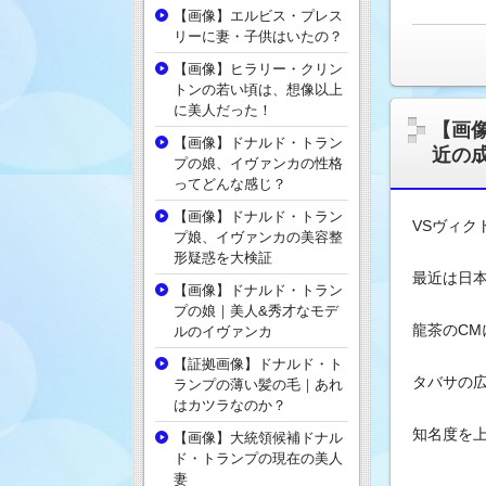
【画像】エルビス・プレス
リーに妻・子供はいたの？
【画像】ヒラリー・クリン
トンの若い頃は、想像以上
に美人だった！
【画
【画像】ドナルド・トラン
近の
プの娘、イヴァンカの性格
ってどんな感じ？
【画像】ドナルド・トラン
VSヴィク
プ娘、イヴァンカの美容整
形疑惑を大検証
最近は日
【画像】ドナルド・トラン
プの娘｜美人&秀才なモデ
龍茶のCM
ルのイヴァンカ
【証拠画像】ドナルド・ト
タバサの
ランプの薄い髪の毛｜あれ
はカツラなのか？
知名度を
【画像】大統領候補ドナル
ド・トランプの現在の美人
妻