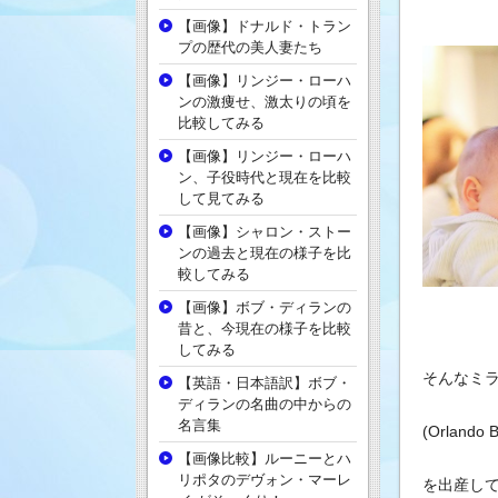
【画像】ドナルド・トラン
プの歴代の美人妻たち
【画像】リンジー・ローハ
ンの激痩せ、激太りの頃を
比較してみる
【画像】リンジー・ローハ
ン、子役時代と現在を比較
して見てみる
【画像】シャロン・ストー
ンの過去と現在の様子を比
較してみる
【画像】ボブ・ディランの
昔と、今現在の様子を比較
してみる
そんなミ
【英語・日本語訳】ボブ・
ディランの名曲の中からの
名言集
(Orland
【画像比較】ルーニーとハ
リポタのデヴォン・マーレ
を出産し