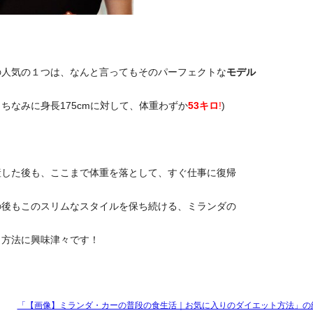
の人気の１つは、なんと言ってもそのパーフェクトな
モデル
（ちなみに身長175cmに対して、体重わずか
53キロ
!
)
産した後も、ここまで体重を落として、すぐ仕事に復帰
の後もこのスリムなスタイルを保ち続ける、ミランダの
ト方法に興味津々です！
「【画像】ミランダ・カーの普段の食生活｜お気に入りのダイエット方法」の