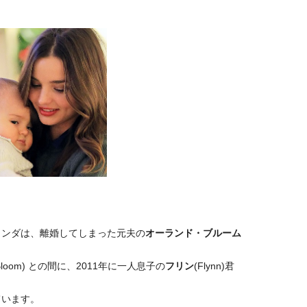
ランダは、離婚してしまった元夫の
オーランド・ブルーム
o Bloom) との間に、2011年に一人息子の
フリン
(Flynn)君
ています。