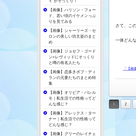
イ がそっくり！
【画像】ハリソン・フォー
ド、若い頃のイケメンっぷ
りを見てみる
さて、こ
【画像】シャーリーズ・セ
ロンの美しい坊主姿のまと
一体どん
め
【画像】ジョセフ・ゴード
ン=レヴィッドにそっくり
と噂の有名人たち
「【画
【画像】恋多きボブ・ディ
ランの元妻たちのまとめ特
集
【画像】オリビア・パレル
モ｜私生活での性格ってど
んな感じ？
1
2
【画像】アレックス・ター
ナー｜私生活での性格って
どんな感じ？
【画像】グリーのレイチェ