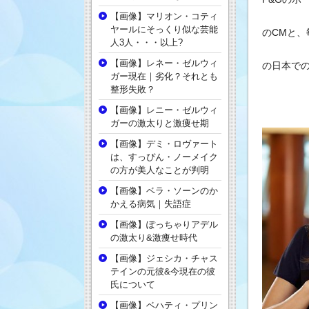
【画像】マリオン・コティ
ヤールにそっくり似な芸能
のCMと
人3人・・・以上?
【画像】レネー・ゼルウィ
の日本で
ガー現在｜劣化？それとも
整形失敗？
【画像】レニー・ゼルウィ
ガーの激太りと激痩せ期
【画像】デミ・ロヴァート
は、すっぴん・ノーメイク
の方が美人なことが判明
【画像】ベラ・ソーンのか
かえる病気｜失語症
【画像】ぽっちゃりアデル
の激太り&激痩せ時代
【画像】ジェシカ・チャス
テインの元彼&今現在の彼
氏について
【画像】ベハティ・プリン