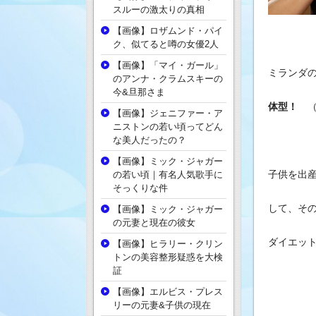
スルーの激太りの真相
【画像】ロザムンド・パイ
ク、似てると噂の女優2人
【画像】「マイ・ガール」
ミランダ
のアンナ・クラムスキーの
今&旦那さま
体型！
【画像】ジェニファー・ア
ニストンの若い頃ってどん
な美人だったの？
【画像】ミック・ジャガー
子供を出
の若い頃｜有名人気歌手に
そっくりな件
して、そ
【画像】ミック・ジャガー
の元妻と現在の彼女
ダイエッ
【画像】ヒラリー・クリン
トンの美容整形疑惑を大検
証
【画像】エルビス・プレス
リーの元妻&子供の現在