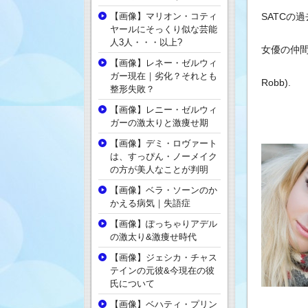
【画像】マリオン・コティ
SATCの
ヤールにそっくり似な芸能
人3人・・・以上?
女優の仲
【画像】レネー・ゼルウィ
ガー現在｜劣化？それとも
Robb).
整形失敗？
【画像】レニー・ゼルウィ
ガーの激太りと激痩せ期
【画像】デミ・ロヴァート
は、すっぴん・ノーメイク
の方が美人なことが判明
【画像】ベラ・ソーンのか
かえる病気｜失語症
【画像】ぽっちゃりアデル
の激太り&激痩せ時代
【画像】ジェシカ・チャス
テインの元彼&今現在の彼
氏について
【画像】ベハティ・プリン