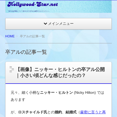
☆
ハ
リ
メインメニュー
ウ
ッ
HOME
卒アルの記事一覧
ド
ス
卒アルの記事一覧
タ
ー
ネ
【画像】ニッキー・ヒルトンの卒アル公開
ッ
｜小さい頃どんな感じだったの？
ト
★
元々、細く小柄な
ニッキー・ヒルトン
(Nicky Hilton) では
海
外
あります
セ
が、
ロスチャイルド氏
との
婚約
、
結婚式
（
厳密に言うと再
レ