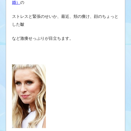
ブ
婚）
の
の
ストレスと緊張のせいか、最近、頬の痩け、顔のちょっと
ゴ
シ
した皺
ッ
など激痩せっぷりが目立ちます。
プ
ニ
ュ
ー
ス
&
芸
能
情
報