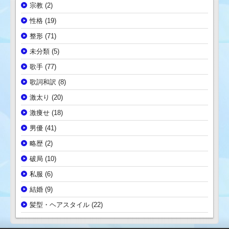
宗教
(2)
性格
(19)
整形
(71)
未分類
(5)
歌手
(77)
歌詞和訳
(8)
激太り
(20)
激痩せ
(18)
男優
(41)
略歴
(2)
破局
(10)
私服
(6)
結婚
(9)
髪型・ヘアスタイル
(22)