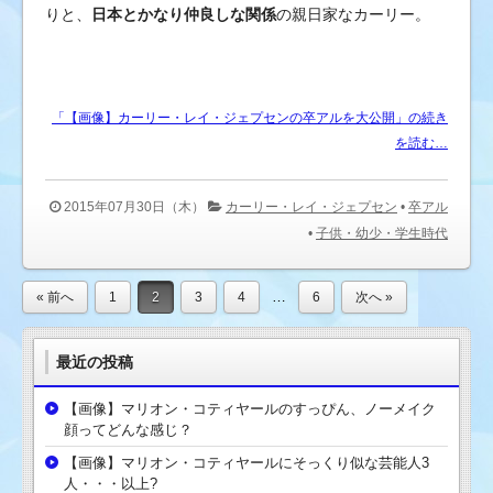
りと、
日本とかなり仲良しな関係
の親日家なカーリー。
「【画像】カーリー・レイ・ジェプセンの卒アルを大公開」の続き
を読む…
2015年07月30日（木）
カーリー・レイ・ジェプセン
•
卒アル
•
子供・幼少・学生時代
…
« 前へ
1
2
3
4
6
次へ »
最近の投稿
【画像】マリオン・コティヤールのすっぴん、ノーメイク
顔ってどんな感じ？
【画像】マリオン・コティヤールにそっくり似な芸能人3
人・・・以上?