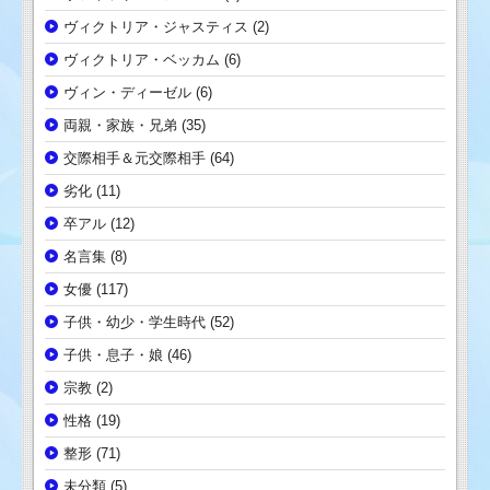
ヴィクトリア・ジャスティス
(2)
ヴィクトリア・ベッカム
(6)
ヴィン・ディーゼル
(6)
両親・家族・兄弟
(35)
交際相手＆元交際相手
(64)
劣化
(11)
卒アル
(12)
名言集
(8)
女優
(117)
子供・幼少・学生時代
(52)
子供・息子・娘
(46)
宗教
(2)
性格
(19)
整形
(71)
未分類
(5)