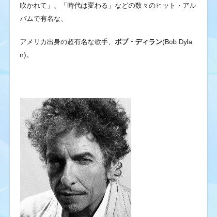
ブ
吹かれて」、「時代は変わる」などの数々のヒット・アル
の
バムで有名な、
ゴ
シ
アメリカ出身の超有名な歌手、
ボブ・ディラン
(Bob Dyla
ッ
n)。
プ
ニ
ュ
ー
ス
&
芸
能
情
報