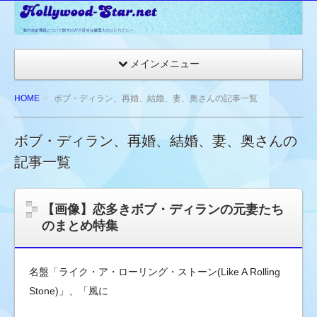
☆
ハ
リ
メインメニュー
ウ
ッ
HOME
ボブ・ディラン、再婚、結婚、妻、奥さんの記事一覧
ド
ス
ボブ・ディラン、再婚、結婚、妻、奥さんの
タ
記事一覧
ー
ネ
ッ
【画像】恋多きボブ・ディランの元妻たち
ト
のまとめ特集
★
海
外
名盤「ライク・ア・ローリング・ストーン(Like A Rolling
セ
Stone)」、「風に
レ