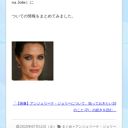
ブ
na Jolie）に
の
ついての情報をまとめてみました。
ゴ
シ
ッ
プ
ニ
ュ
ー
ス
&
芸
能
情
報
「【画像】アンジェリーナ・ジョリーについて、知っておきたい10
のこと (2)」の続きを読む…
2015年07月11日（土）
まとめ
•
アンジェリーナ・ジョリー