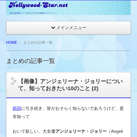
☆
ハ
リ
メインメニュー
ウ
ッ
HOME
まとめの記事一覧
ド
ス
まとめの記事一覧
タ
ー
ネ
【画像】アンジェリーナ・ジョリーについ
ッ
て、知っておきたい10のこと (2)
ト
★
前回
に引き続き、皆がおそらく知らないであろうけど、是
海
外
非知って
セ
おいて欲しい、大女優
アンジェリーナ・ジョリー
（Angeli
レ