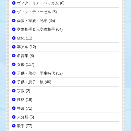
ヴィクトリア・ベッカム
(6)
ヴィン・ディーゼル
(6)
両親・家族・兄弟
(35)
交際相手＆元交際相手
(64)
劣化
(11)
卒アル
(12)
名言集
(8)
女優
(117)
子供・幼少・学生時代
(52)
子供・息子・娘
(46)
宗教
(2)
性格
(19)
整形
(71)
未分類
(5)
歌手
(77)