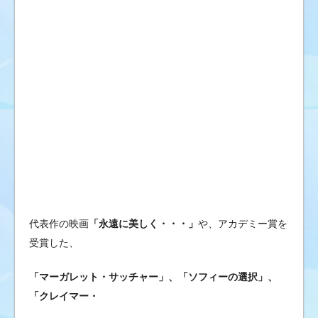
ブ
の
ゴ
シ
ッ
プ
ニ
ュ
ー
ス
&
芸
能
代表作の映画
「永遠に美しく・・・」
や、アカデミー賞を
情
受賞した、
報
「マーガレット・サッチャー」、「ソフィーの選択」、
「クレイマー・