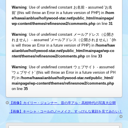
Warning
: Use of undefined constant お名前 - assumed 'お名
前' (this will throw an Error in a future version of PHP) in
/hom
e/hawaiianblue/hollywood-star.net/public_html/mainpage/
wp-content/themes/refinesnow2/comments.php
on line
31
Warning
: Use of undefined constant メールアドレス（公開さ
れません） - assumed 'メールアドレス（公開されません）' (th
is will throw an Error in a future version of PHP) in
/home/haw
aiianblue/hollywood-star.net/public_html/mainpage/wp-co
ntent/themes/refinesnow2/comments.php
on line
33
Warning
: Use of undefined constant ウェブサイト - assumed
'ウェブサイト' (this will throw an Error in a future version of PH
P) in
/home/hawaiianblue/hollywood-star.net/public_html/
mainpage/wp-content/themes/refinesnow2/comments.php
on line
35
【画像】カイリー・ジェンナー、昔の卒アル・高校時代の写真大公開
【画像】キーシャ・コールのノーメイク、すっぴんな素顔を見てみたい！