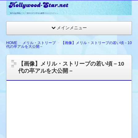
☆
ハ
リ
メインメニュー
ウ
ッ
HOME
メリル・ストリープ
【画像】メリル・ストリープの若い頃－10
代の卒アルを大公開－
ド
ス
【画像】メリル・ストリープの若い頃－10
タ
代の卒アルを大公開－
ー
ネ
ッ
ト
★
海
外
セ
レ