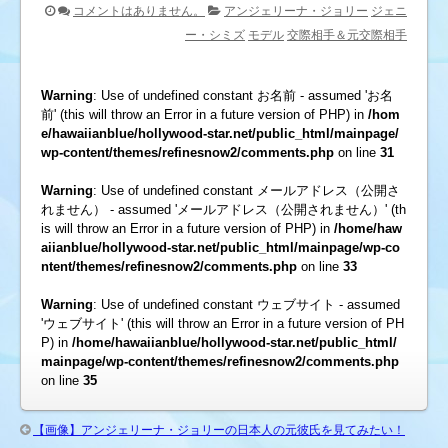
コメントはありません。
アンジェリーナ・ジョリー
ジェニ
ー・シミズ
モデル
交際相手＆元交際相手
Warning
: Use of undefined constant お名前 - assumed 'お名
前' (this will throw an Error in a future version of PHP) in
/hom
e/hawaiianblue/hollywood-star.net/public_html/mainpage/
wp-content/themes/refinesnow2/comments.php
on line
31
Warning
: Use of undefined constant メールアドレス（公開さ
れません） - assumed 'メールアドレス（公開されません）' (th
is will throw an Error in a future version of PHP) in
/home/haw
aiianblue/hollywood-star.net/public_html/mainpage/wp-co
ntent/themes/refinesnow2/comments.php
on line
33
Warning
: Use of undefined constant ウェブサイト - assumed
'ウェブサイト' (this will throw an Error in a future version of PH
P) in
/home/hawaiianblue/hollywood-star.net/public_html/
mainpage/wp-content/themes/refinesnow2/comments.php
on line
35
【画像】アンジェリーナ・ジョリーの日本人の元彼氏を見てみたい！