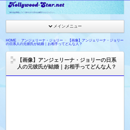
☆
ハ
リ
メインメニュー
ウ
ッ
HOME
アンジェリーナ・ジョリー
【画像】アンジェリーナ・ジョリー
の日系人の元彼氏が結婚｜お相手ってどんな人？
ド
ス
【画像】アンジェリーナ・ジョリーの日系
タ
人の元彼氏が結婚｜お相手ってどんな人？
ー
ネ
ッ
ト
★
海
外
セ
レ