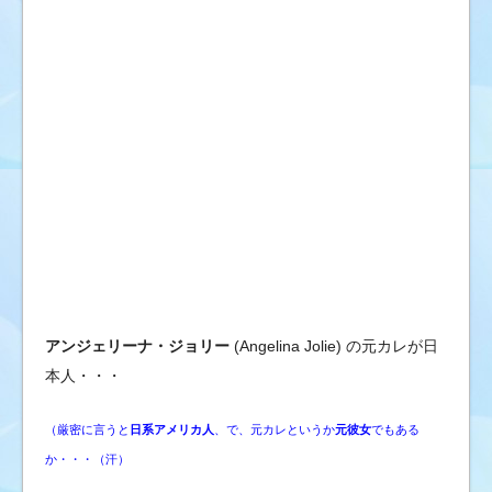
ブ
の
ゴ
シ
ッ
プ
ニ
ュ
ー
ス
&
芸
能
アンジェリーナ・ジョリー
(Angelina Jolie) の元カレが日
情
本人・・・
報
（厳密に言うと
日系アメリカ人
、で、元カレというか
元彼女
でもある
か・・・（汗）