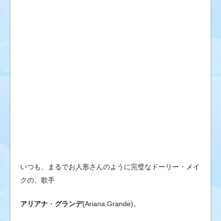
ブ
の
ゴ
シ
ッ
プ
ニ
ュ
ー
ス
&
芸
能
情
いつも、まるでお人形さんのように完璧なドーリー・メイ
報
クの、歌手
アリアナ
・
グランデ
(Ariana Grande)。