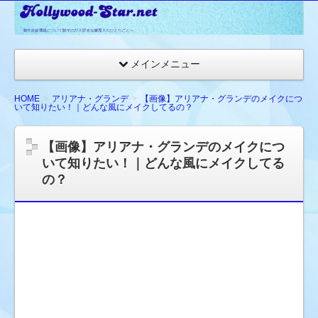
☆
ハ
リ
メインメニュー
ウ
ッ
HOME
アリアナ・グランデ
【画像】アリアナ・グランデのメイクにつ
いて知りたい！｜どんな風にメイクしてるの？
ド
ス
【画像】アリアナ・グランデのメイクにつ
タ
いて知りたい！｜どんな風にメイクしてる
ー
の？
ネ
ッ
ト
★
海
外
セ
レ