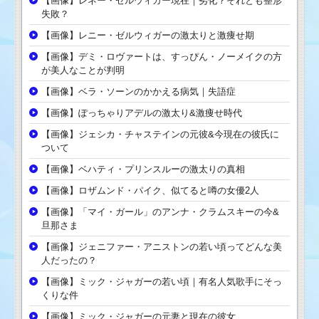
【画像】レネー・ゼルウィガー現在｜劣化？それとも整形
失敗？
【画像】レニー・ゼルウィガーの激太りと激痩せ期
【画像】デミ・ロヴァートは、すっぴん・ノーメイクの方
が美人なことが判明
【画像】ベラ・ソーンのかかえる病気｜失語症
【画像】ぽっちゃりアデルの激太り&激痩せ時代
【画像】ジェシカ・チャステインの元彼&今現在の彼氏に
ついて
【画像】ベハティ・プリンスルーの激太りの真相
【画像】ロザムンド・パイク、似てると噂の女優2人
【画像】「マイ・ガール」のアンナ・クラムスキーの今&
旦那さま
【画像】ジェニファー・アニストンの若い頃ってどんな美
人だったの？
【画像】ミック・ジャガーの若い頃｜有名人気歌手にそっ
くりな件
【画像】ミック・ジャガーの元妻と現在の彼女