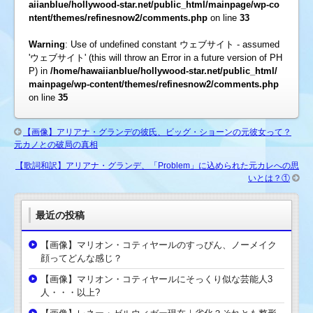
aiianblue/hollywood-star.net/public_html/mainpage/wp-co
ntent/themes/refinesnow2/comments.php
on line
33
Warning
: Use of undefined constant ウェブサイト - assumed
'ウェブサイト' (this will throw an Error in a future version of PH
P) in
/home/hawaiianblue/hollywood-star.net/public_html/
mainpage/wp-content/themes/refinesnow2/comments.php
on line
35
【画像】アリアナ・グランデの彼氏、ビッグ・ショーンの元彼女って？
元カノとの破局の真相
【歌詞和訳】アリアナ・グランデ、「Problem」に込められた元カレへの思
いとは？①
最近の投稿
【画像】マリオン・コティヤールのすっぴん、ノーメイク
顔ってどんな感じ？
【画像】マリオン・コティヤールにそっくり似な芸能人3
人・・・以上?